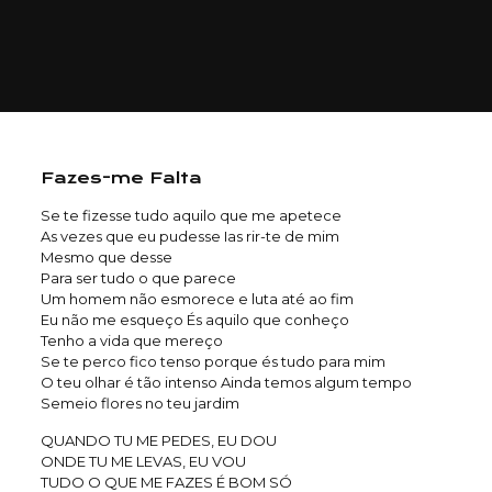
Fazes-me Falta
Se te fizesse tudo aquilo que me apetece
As vezes que eu pudesse Ias rir-te de mim
Mesmo que desse
Para ser tudo o que parece
Um homem não esmorece e luta até ao fim
Eu não me esqueço És aquilo que conheço
Tenho a vida que mereço
Se te perco fico tenso porque és tudo para mim
O teu olhar é tão intenso Ainda temos algum tempo
Semeio flores no teu jardim
QUANDO TU ME PEDES, EU DOU
ONDE TU ME LEVAS, EU VOU
TUDO O QUE ME FAZES É BOM SÓ