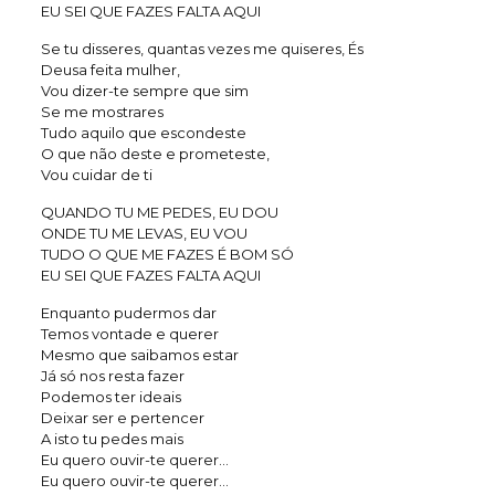
EU SEI QUE FAZES FALTA AQUI
Se tu disseres, quantas vezes me quiseres, És
Deusa feita mulher,
Vou dizer-te sempre que sim
Se me mostrares
Tudo aquilo que escondeste
O que não deste e prometeste,
Vou cuidar de ti
QUANDO TU ME PEDES, EU DOU
ONDE TU ME LEVAS, EU VOU
TUDO O QUE ME FAZES É BOM SÓ
EU SEI QUE FAZES FALTA AQUI
Enquanto pudermos dar
Temos vontade e querer
Mesmo que saibamos estar
Já só nos resta fazer
Podemos ter ideais
Deixar ser e pertencer
A isto tu pedes mais
Eu quero ouvir-te querer…
Eu quero ouvir-te querer…