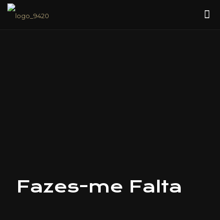
Fazes-me Falta