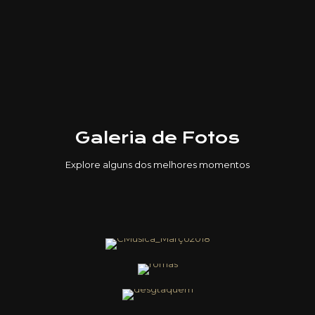
Galeria de Fotos
Explore alguns dos melhores momentos
VER GALERIA
Ao Vivo
VER GALERIA
Encontros
VER GALERIA
Momentos