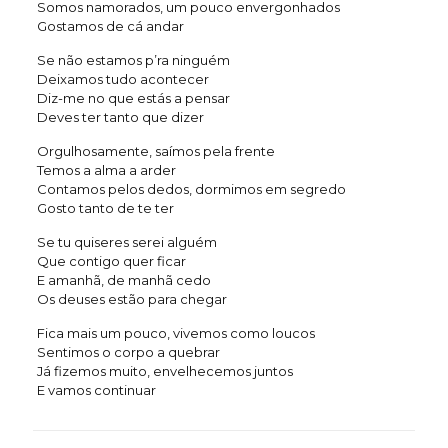
Somos namorados, um pouco envergonhados
Gostamos de cá andar
Se não estamos p’ra ninguém
Deixamos tudo acontecer
Diz-me no que estás a pensar
Deves ter tanto que dizer
Orgulhosamente, saímos pela frente
Temos a alma a arder
Contamos pelos dedos, dormimos em segredo
Gosto tanto de te ter
Se tu quiseres serei alguém
Que contigo quer ficar
E amanhã, de manhã cedo
Os deuses estão para chegar
Fica mais um pouco, vivemos como loucos
Sentimos o corpo a quebrar
Já fizemos muito, envelhecemos juntos
E vamos continuar