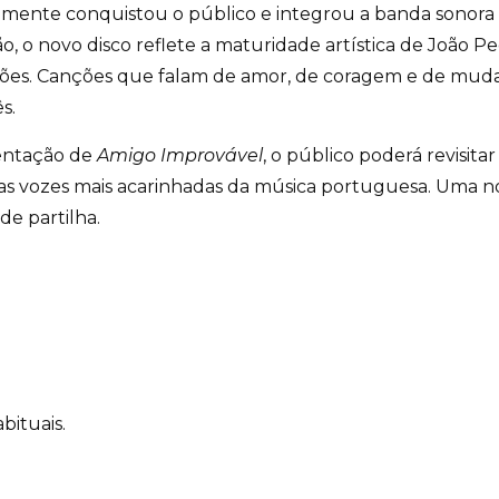
damente conquistou o público e integrou a banda sonora
ção, o novo disco reflete a maturidade artística de João P
ões. Canções que falam de amor, de coragem e de muda
s.
sentação de
Amigo Improvável
, o público poderá revisita
s vozes mais acarinhadas da música portuguesa. Uma no
e partilha.
bituais.