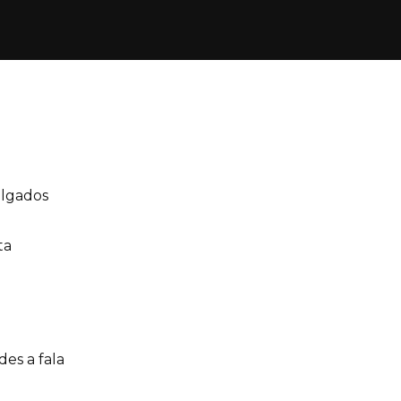
algados
ta
es a fala