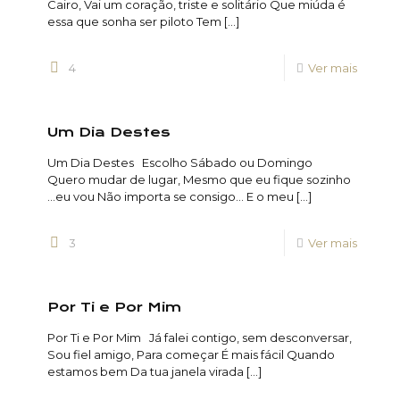
Cairo, Vai um coração, triste e solitário Que miúda é
essa que sonha ser piloto Tem
[…]
4
Ver mais
Um Dia Destes
Um Dia Destes Escolho Sábado ou Domingo
Quero mudar de lugar, Mesmo que eu fique sozinho
…eu vou Não importa se consigo… E o meu
[…]
3
Ver mais
Por Ti e Por Mim
Por Ti e Por Mim Já falei contigo, sem desconversar,
Sou fiel amigo, Para começar É mais fácil Quando
estamos bem Da tua janela virada
[…]