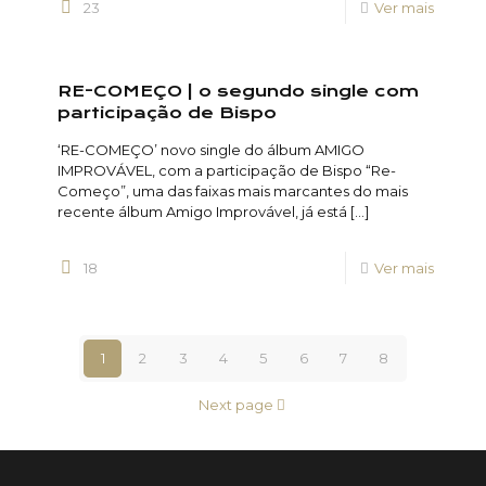
23
Ver mais
RE-COMEÇO | o segundo single com
participação de Bispo
‘RE-COMEÇO’ novo single do álbum AMIGO
IMPROVÁVEL, com a participação de Bispo “Re-
Começo”, uma das faixas mais marcantes do mais
recente álbum Amigo Improvável, já está
[…]
18
Ver mais
1
2
3
4
5
6
7
8
Next page