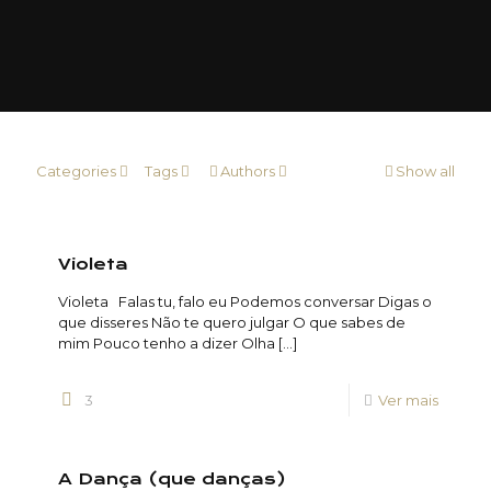
Categories
Tags
Authors
Show all
Violeta
Violeta Falas tu, falo eu Podemos conversar Digas o
que disseres Não te quero julgar O que sabes de
mim Pouco tenho a dizer Olha
[…]
3
Ver mais
A Dança (que danças)