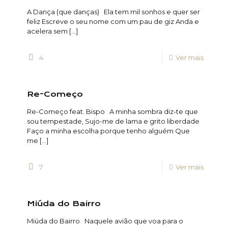
A Dança (que danças) Ela tem mil sonhos e quer ser
feliz Escreve o seu nome com um pau de giz Anda e
acelera sem
[…]
4
Ver mais
Re-Começo
Re-Começo feat. Bispo A minha sombra diz-te que
sou tempestade, Sujo-me de lama e grito liberdade
Faço a minha escolha porque tenho alguém Que
me
[…]
7
Ver mais
Miúda do Bairro
Miúda do Bairro Naquele avião que voa para o