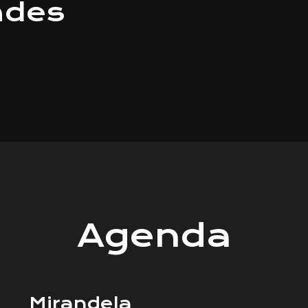
ades
vel | VINIL
Agenda
Mirandela