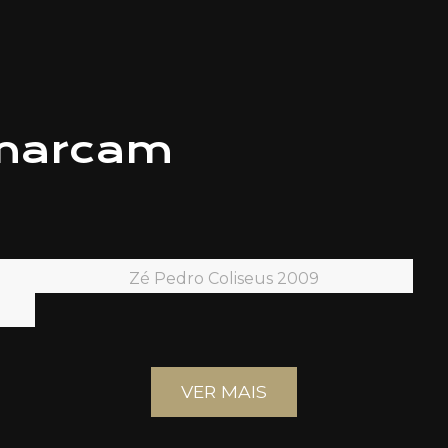
 marcam
Zé Pedro Coliseus 2009
VER MAIS