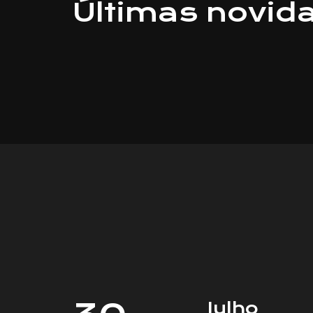
Últimas novid
Amigo Imprová
Julho